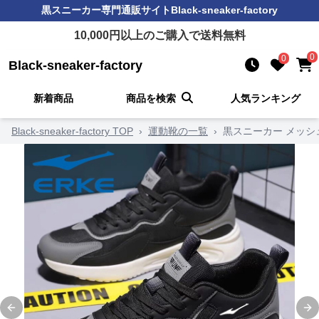
黒スニーカー
専門通販サイト
Black-sneaker-factory
10,000
円以上のご購入で送料無料
0
0
Black-sneaker-factory
新着商品
商品を検索
人気ランキング
Black-sneaker-factory TOP
›
運動靴の一覧
›
黒スニーカー メッシ
Previous slide
Ne