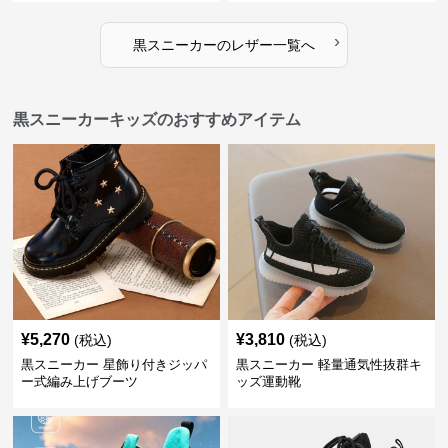
›
黒スニーカー
の
レザー
一覧へ
黒スニーカーキッズのおすすめアイテム
¥
5,270
¥
3,810
(税込)
(税込)
黒スニーカー 星飾り付きジッパ
黒スニーカー 軽量通気性抜群キ
ー式編み上げブーツ
ッズ運動靴