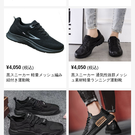
¥
4,050
¥
4,050
(税込)
(税込)
黒スニーカー 軽量メッシュ編み
黒スニーカー 通気性抜群メッシ
紐付き運動靴
ュ素材軽量ランニング運動靴