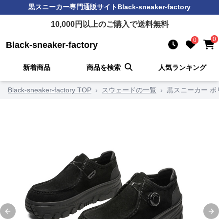
黒スニーカー
専門通販サイト
Black-sneaker-factory
10,000
円以上のご購入で送料無料
0
0
Black-sneaker-factory
新着商品
商品を検索
人気ランキング
Black-sneaker-factory TOP
›
スウェードの一覧
›
黒スニーカー 
Previous slide
Ne