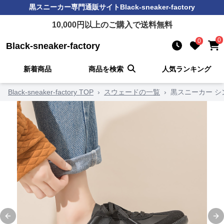
黒スニーカー
専門通販サイト
Black-sneaker-factory
10,000
円以上のご購入で送料無料
0
0
Black-sneaker-factory
新着商品
商品を検索
人気ランキング
Black-sneaker-factory TOP
›
スウェードの一覧
›
黒スニーカー 
Previous slide
Ne