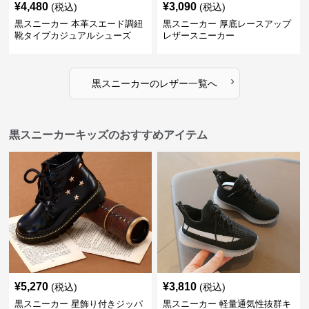
¥
4,480
¥
3,090
(税込)
(税込)
黒スニーカー 本革スエード調紐
黒スニーカー 厚底レースアップ
靴タイプカジュアルシューズ
レザースニーカー
›
黒スニーカー
の
レザー
一覧へ
黒スニーカーキッズのおすすめアイテム
¥
5,270
¥
3,810
(税込)
(税込)
黒スニーカー 星飾り付きジッパ
黒スニーカー 軽量通気性抜群キ