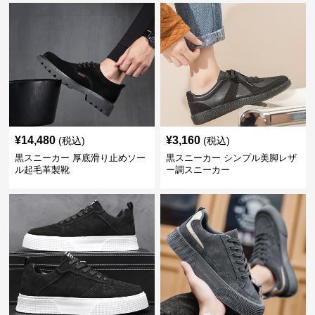
¥
14,480
¥
3,160
(税込)
(税込)
黒スニーカー 厚底滑り止めソー
黒スニーカー シンプル美脚レザ
ル起毛革製靴
ー調スニーカー