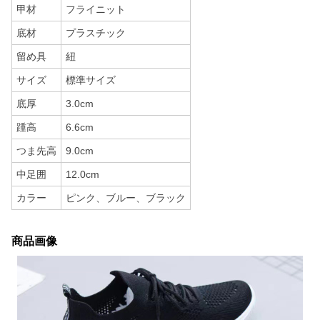
甲材
フライニット
底材
プラスチック
留め具
紐
サイズ
標準サイズ
底厚
3.0cm
踵高
6.6cm
つま先高
9.0cm
中足囲
12.0cm
カラー
ピンク、ブルー、ブラック
商品画像