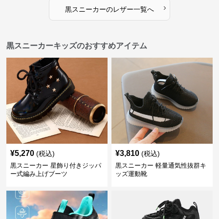
›
黒スニーカー
の
レザー
一覧へ
黒スニーカーキッズのおすすめアイテム
¥
5,270
¥
3,810
(税込)
(税込)
黒スニーカー 星飾り付きジッパ
黒スニーカー 軽量通気性抜群キ
ー式編み上げブーツ
ッズ運動靴