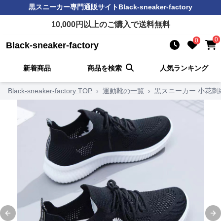
黒スニーカー
専門通販サイト
Black-sneaker-factory
10,000
円以上のご購入で送料無料
0
0
Black-sneaker-factory
新着商品
商品を検索
人気ランキング
Black-sneaker-factory TOP
›
運動靴の一覧
›
黒スニーカー 小花
Previous slide
Ne