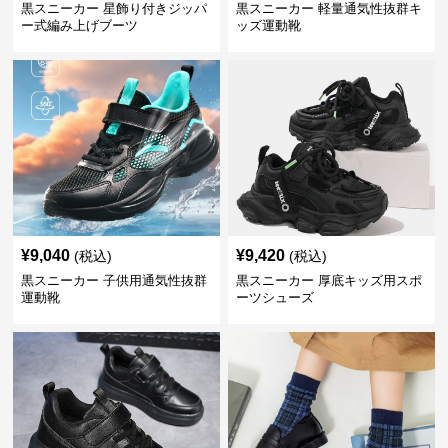
黒スニーカー 星飾り付きジッパ
黒スニーカー 軽量通気性抜群キ
ー式編み上げブーツ
ッズ運動靴
¥
9,040
¥
9,420
(税込)
(税込)
黒スニーカー 子供用通気性抜群
黒スニーカー 厚底キッズ用スポ
運動靴
ーツシューズ