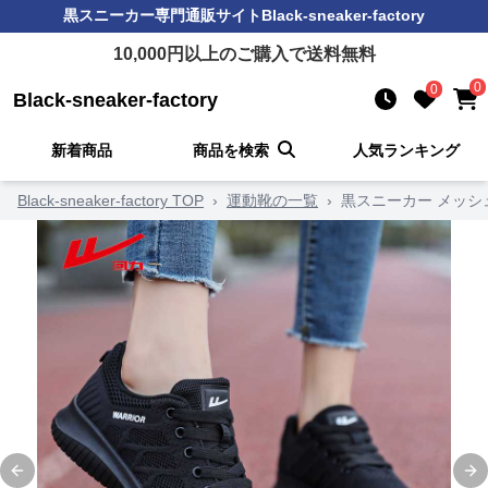
黒スニーカー
専門通販サイト
Black-sneaker-factory
10,000
円以上のご購入で送料無料
0
0
Black-sneaker-factory
新着商品
商品を検索
人気ランキング
Black-sneaker-factory TOP
›
運動靴の一覧
›
黒スニーカー メッ
Previous slide
Ne