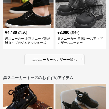
¥
4,480
¥
3,090
(税込)
(税込)
黒スニーカー 本革スエード調紐
黒スニーカー 厚底レースアップ
靴タイプカジュアルシューズ
レザースニーカー
›
黒スニーカー
の
レザー
一覧へ
黒スニーカーキッズのおすすめアイテム