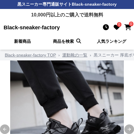
黒スニーカー
専門通販サイト
Black-sneaker-factory
10,000
円以上のご購入で送料無料
0
0
Black-sneaker-factory
新着商品
商品を検索
人気ランキング
Black-sneaker-factory TOP
›
運動靴の一覧
›
黒スニーカー 厚底
Previous slide
Ne