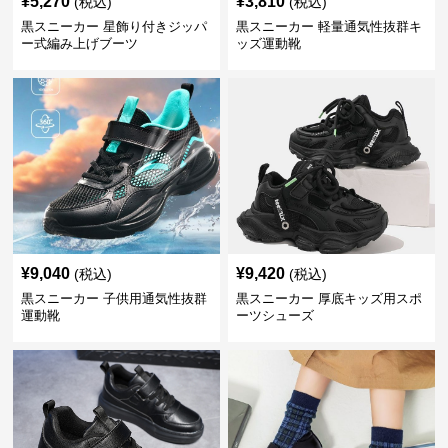
¥
5,270
¥
3,810
(税込)
(税込)
黒スニーカー 星飾り付きジッパ
黒スニーカー 軽量通気性抜群キ
ー式編み上げブーツ
ッズ運動靴
¥
9,040
¥
9,420
(税込)
(税込)
黒スニーカー 子供用通気性抜群
黒スニーカー 厚底キッズ用スポ
運動靴
ーツシューズ