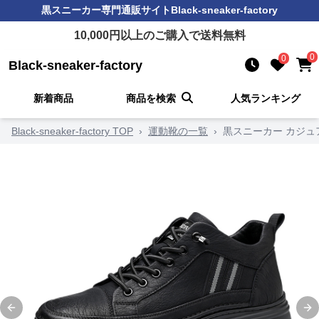
黒スニーカー
専門通販サイト
Black-sneaker-factory
10,000
円以上のご購入で送料無料
0
0
Black-sneaker-factory
新着商品
商品を検索
人気ランキング
Black-sneaker-factory TOP
›
運動靴の一覧
›
黒スニーカー カジ
Previous slide
Ne