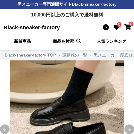
黒スニーカー
専門通販サイト
Black-sneaker-factory
10,000
円以上のご購入で送料無料
0
0
Black-sneaker-factory
新着商品
商品を検索
人気ランキング
Black-sneaker-factory TOP
›
運動靴の一覧
›
黒スニーカー 厚底
Previous slide
Ne