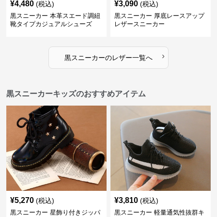
¥
4,480
¥
3,090
(税込)
(税込)
黒スニーカー 本革スエード調紐
黒スニーカー 厚底レースアップ
靴タイプカジュアルシューズ
レザースニーカー
›
黒スニーカー
の
レザー
一覧へ
黒スニーカーキッズのおすすめアイテム
¥
5,270
¥
3,810
(税込)
(税込)
黒スニーカー 星飾り付きジッパ
黒スニーカー 軽量通気性抜群キ