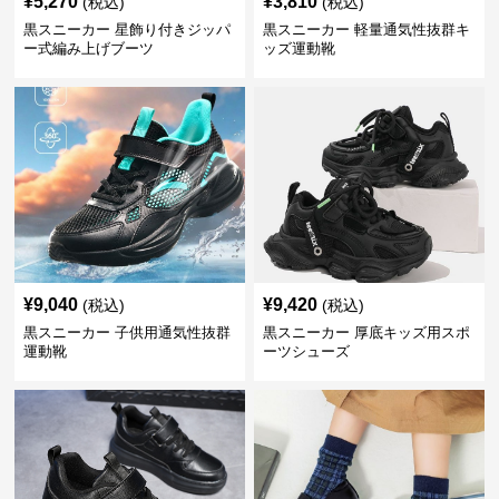
¥
5,270
¥
3,810
(税込)
(税込)
黒スニーカー 星飾り付きジッパ
黒スニーカー 軽量通気性抜群キ
ー式編み上げブーツ
ッズ運動靴
¥
9,040
¥
9,420
(税込)
(税込)
黒スニーカー 子供用通気性抜群
黒スニーカー 厚底キッズ用スポ
運動靴
ーツシューズ