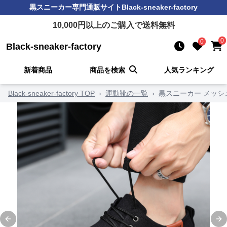
黒スニーカー
専門通販サイト
Black-sneaker-factory
10,000
円以上のご購入で送料無料
0
0
Black-sneaker-factory
新着商品
商品を検索
人気ランキング
Black-sneaker-factory TOP
›
運動靴の一覧
›
黒スニーカー メッ
Previous slide
Ne