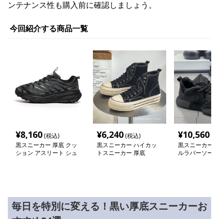
ンテナンス性も購入前に確認しましょう。
今回紹介する商品一覧
¥
8,160
¥
6,240
¥
10,560
(税込)
(税込)
(税
黒スニーカー 厚底 クッ
黒スニーカー ハイカッ
黒スニーカー 
ション アスリート シュ
トスニーカー 厚底
ルラバーソール
ーズ
ー
毎日を特別に変える！黒い厚底スニーカーお