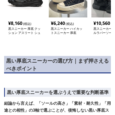
¥
8,160
¥
6,240
¥
10,560
(税込)
(税込)
(税
黒スニーカー 厚底 クッ
黒スニーカー ハイカッ
黒スニーカー 
ション アスリート シュ
トスニーカー 厚底
ルラバーソール
ーズ
ー
黒い厚底スニーカーの選び方｜まず押さえる
べきポイント
黒い厚底スニーカーを選ぶうえで重要な判断基準
結論から言えば、「ソールの高さ」「素材・耐久性」「用
途との相性」の3軸で選ぶことが、後悔しない黒い厚底ス