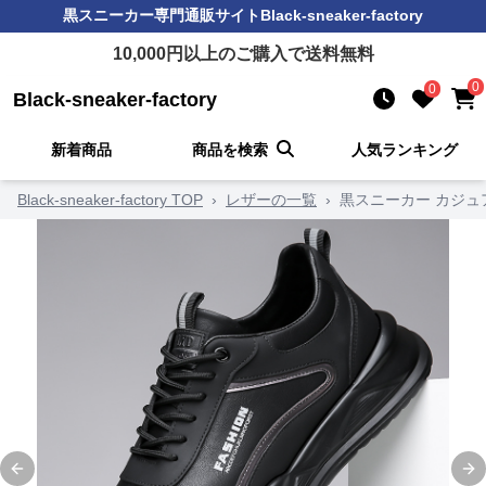
黒スニーカー
専門通販サイト
Black-sneaker-factory
10,000
円以上のご購入で送料無料
0
0
Black-sneaker-factory
新着商品
商品を検索
人気ランキング
Black-sneaker-factory TOP
›
レザーの一覧
›
黒スニーカー カジュ
Previous slide
Ne