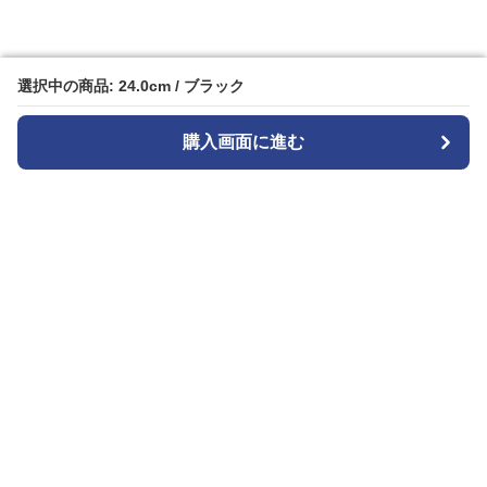
選択中の商品: 24.0cm / ブラック
選択中の商品: 24.0cm / ブラック
購入画面に進む
購入画面に進む
Black-sneaker-factory
について
会社概要