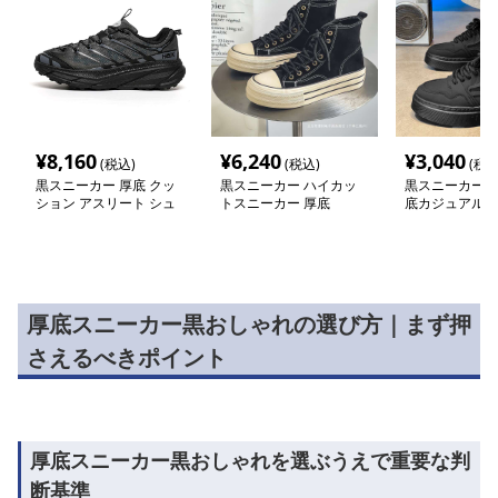
¥
8,160
¥
6,240
¥
3,040
(税込)
(税込)
(税込
黒スニーカー 厚底 クッ
黒スニーカー ハイカッ
黒スニーカー 
ション アスリート シュ
トスニーカー 厚底
底カジュアル紐
ーズ
厚底スニーカー黒おしゃれの選び方｜まず押
さえるべきポイント
厚底スニーカー黒おしゃれを選ぶうえで重要な判
断基準