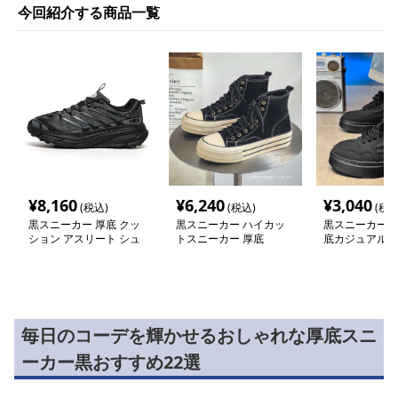
今回紹介する商品一覧
¥
8,160
¥
6,240
¥
3,040
(税込)
(税込)
(税込
黒スニーカー 厚底 クッ
黒スニーカー ハイカッ
黒スニーカー 
ション アスリート シュ
トスニーカー 厚底
底カジュアル紐
ーズ
毎日のコーデを輝かせるおしゃれな厚底スニ
ーカー黒おすすめ22選