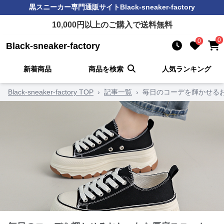
黒スニーカー
専門通販サイト
Black-sneaker-factory
10,000
円以上のご購入で送料無料
0
0
Black-sneaker-factory
新着商品
商品を検索
人気ランキング
Black-sneaker-factory TOP
›
記事一覧
›
毎日のコーデを輝かせる