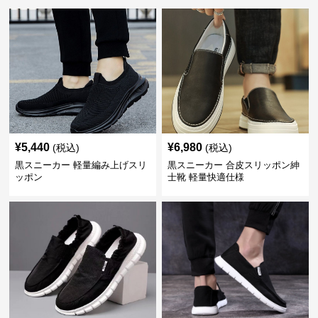
¥
5,440
¥
6,980
(税込)
(税込)
黒スニーカー 軽量編み上げスリ
黒スニーカー 合皮スリッポン紳
ッポン
士靴 軽量快適仕様