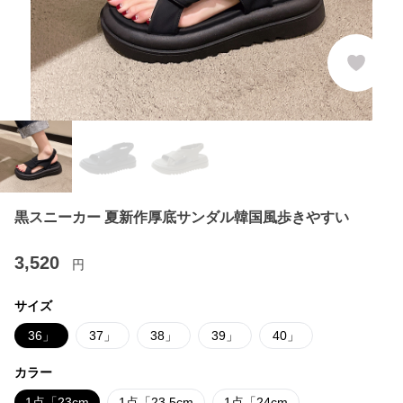
黒スニーカー 夏新作厚底サンダル韓国風歩きやすい
3,520
円
サイズ
36」
37」
38」
39」
40」
カラー
1点「23cm
1点「23.5cm
1点「24cm