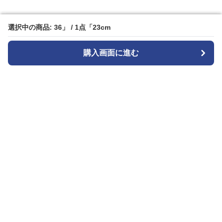
選択中の商品: 36」 / 1点「23cm
選択中の商品: 36」 / 1点「23cm
購入画面に進む
購入画面に進む
Black-sneaker-factory
について
会社概要