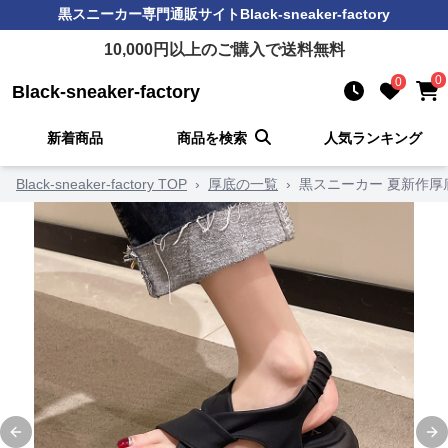
黒スニーカー
専門通販サイト
Black-sneaker-factory
10,000
円以上のご購入で送料無料
0
0
Black-sneaker-factory
新着商品
商品を検索
人気ランキング
Black-sneaker-factory TOP
›
厚底の一覧
›
黒スニーカー 夏新作
Previous slide
Ne