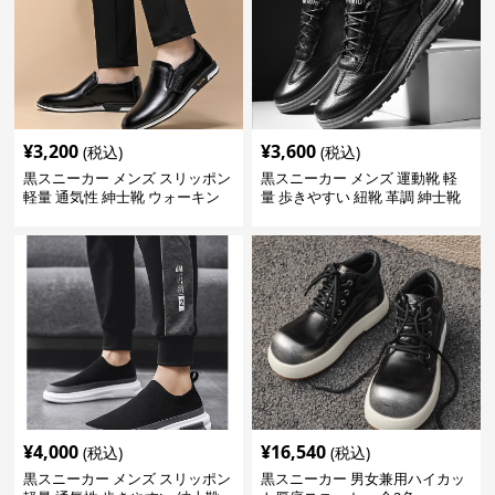
¥
3,200
¥
3,600
(税込)
(税込)
黒スニーカー メンズ スリッポン
黒スニーカー メンズ 運動靴 軽
軽量 通気性 紳士靴 ウォーキン
量 歩きやすい 紐靴 革調 紳士靴
グ
¥
4,000
¥
16,540
(税込)
(税込)
黒スニーカー メンズ スリッポン
黒スニーカー 男女兼用ハイカッ