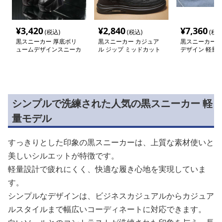
¥
3,420
¥
2,840
¥
7,360
(税込)
(税込)
(税込
黒スニーカー 厚底ボリ
黒スニーカー カジュア
黒スニーカー 
ュームデザインスニーカ
ル ジップ ミッドカット
デザイン 軽量
ー
スニーカー
ー
シンプルで洗練された人気の黒スニーカー 軽
量モデル
すっきりとした印象の黒スニーカーは、上質な素材使いと
美しいシルエットが特徴です。
軽量設計で疲れにくく、快適な履き心地を実現していま
す。
シンプルなデザインは、ビジネスカジュアルからカジュア
ルスタイルまで幅広いコーディネートに対応できます。