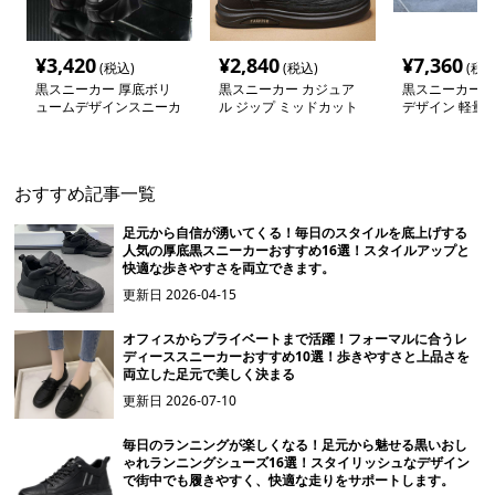
¥
3,420
¥
2,840
¥
7,360
(税込)
(税込)
(税込
黒スニーカー 厚底ボリ
黒スニーカー カジュア
黒スニーカー 
ュームデザインスニーカ
ル ジップ ミッドカット
デザイン 軽量
ー
スニーカー
ー
おすすめ記事一覧
足元から自信が湧いてくる！毎日のスタイルを底上げする
人気の厚底黒スニーカーおすすめ16選！スタイルアップと
快適な歩きやすさを両立できます。
更新日
2026-04-15
オフィスからプライベートまで活躍！フォーマルに合うレ
ディーススニーカーおすすめ10選！歩きやすさと上品さを
両立した足元で美しく決まる
更新日
2026-07-10
毎日のランニングが楽しくなる！足元から魅せる黒いおし
ゃれランニングシューズ16選！スタイリッシュなデザイン
で街中でも履きやすく、快適な走りをサポートします。