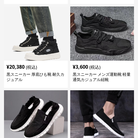
¥
20,380
¥
3,600
(税込)
(税込)
黒スニーカー 厚底ひも靴 耐久カ
黒スニーカー メンズ運動靴 軽量
ジュアル
通気カジュアル紐靴