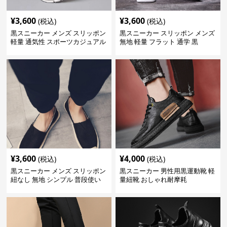
¥
3,600
¥
3,600
(税込)
(税込)
黒スニーカー メンズ スリッポン
黒スニーカー スリッポン メンズ
軽量 通気性 スポーツカジュアル
無地 軽量 フラット 通学 黒
靴
¥
3,600
¥
4,000
(税込)
(税込)
黒スニーカー メンズ スリッポン
黒スニーカー 男性用黒運動靴 軽
紐なし 無地 シンプル 普段使い
量紐靴 おしゃれ耐摩耗