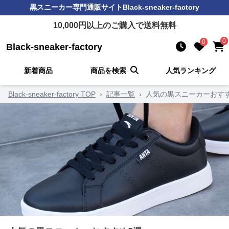
黒スニーカー
専門通販サイト
Black-sneaker-factory
10,000
円以上のご購入で送料無料
0
0
Black-sneaker-factory
新着商品
商品を検索
人気ランキング
Black-sneaker-factory TOP
›
記事一覧
›
人気の黒スニーカーおす