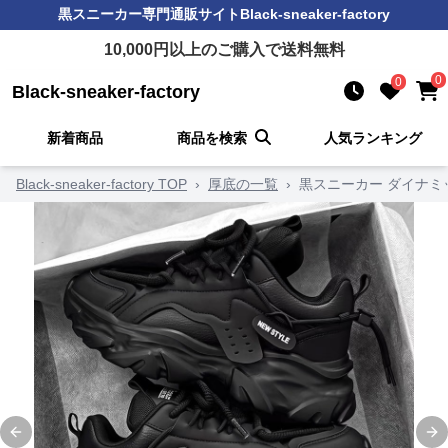
黒スニーカー
専門通販サイト
Black-sneaker-factory
10,000
円以上のご購入で送料無料
0
0
Black-sneaker-factory
新着商品
商品を検索
人気ランキング
Black-sneaker-factory TOP
›
厚底の一覧
›
黒スニーカー ダイナ
Previous slide
Ne