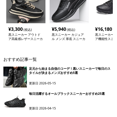
¥
3,300
¥
5,940
¥
16,180
(税込)
(税込)
(税
黒スニーカー アウトド
黒スニーカー カジュア
黒スニーカー 
ア高級感レザースニーカ
ル メンズ 厚底 スニーカ
ア機能性スニー
ー
ー
おすすめ記事一覧
足元から始まる自信のコーデ！黒いスニーカーで毎日のス
タイルが決まるメンズおすすめ5選
更新日
2026-05-15
毎日活躍するオールブラックスニーカーおすすめ25選
更新日
2026-04-15