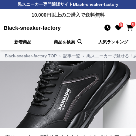
黒スニーカー
専門通販サイト
Black-sneaker-factory
10,000
円以上のご購入で送料無料
0
0
Black-sneaker-factory
新着商品
商品を検索
人気ランキング
Black-sneaker-factory TOP
›
記事一覧
›
黒スニーカーで魅せる！