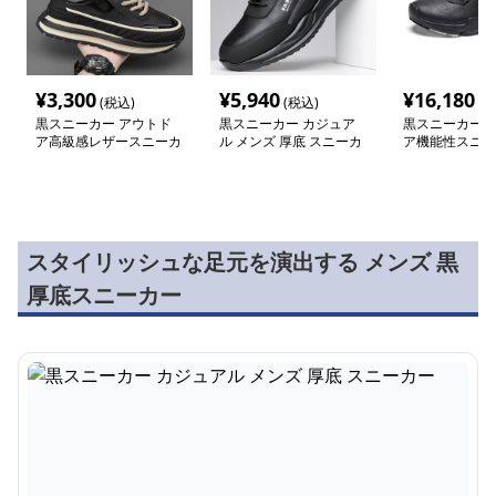
¥
3,300
¥
5,940
¥
16,180
(税込)
(税込)
(税
黒スニーカー アウトド
黒スニーカー カジュア
黒スニーカー 
ア高級感レザースニーカ
ル メンズ 厚底 スニーカ
ア機能性スニー
ー
ー
スタイリッシュな足元を演出する メンズ 黒
厚底スニーカー