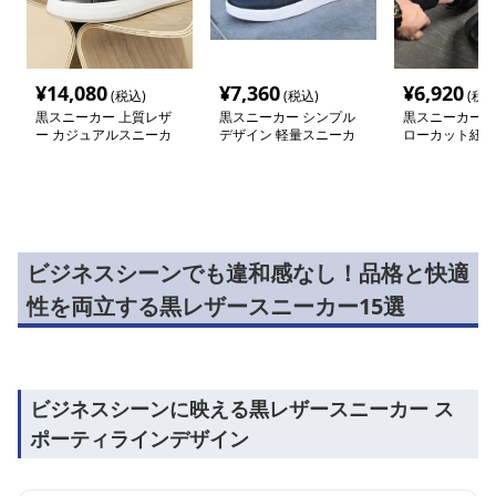
¥
14,080
¥
7,360
¥
6,920
(税込)
(税込)
(税込
黒スニーカー 上質レザ
黒スニーカー シンプル
黒スニーカー 
ー カジュアルスニーカ
デザイン 軽量スニーカ
ローカット紐履
ー
ー
カー
ビジネスシーンでも違和感なし！品格と快適
性を両立する黒レザースニーカー15選
ビジネスシーンに映える黒レザースニーカー ス
ポーティラインデザイン