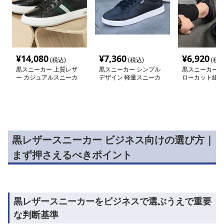
¥
14,080
¥
7,360
¥
6,920
(税込)
(税込)
(税込
黒スニーカー 上質レザ
黒スニーカー シンプル
黒スニーカー 
ー カジュアルスニーカ
デザイン 軽量スニーカ
ローカット紐履
ー
ー
カー
黒レザースニーカー ビジネス向けの選び方｜
まず押さえるべきポイント
黒レザースニーカーをビジネスで選ぶうえで重要
な判断基準