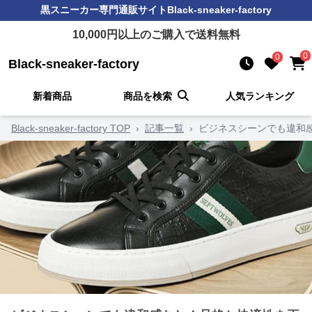
黒スニーカー
専門通販サイト
Black-sneaker-factory
10,000
円以上のご購入で送料無料
0
0
Black-sneaker-factory
新着商品
商品を検索
人気ランキング
Black-sneaker-factory TOP
›
記事一覧
›
ビジネスシーンでも違和