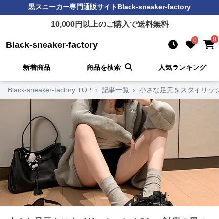
黒スニーカー
専門通販サイト
Black-sneaker-factory
10,000
円以上のご購入で送料無料
0
0
Black-sneaker-factory
新着商品
商品を検索
人気ランキング
Black-sneaker-factory TOP
›
記事一覧
›
小さな足元をスタイリッシ