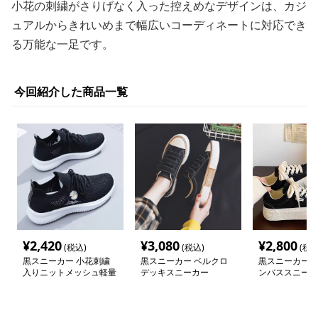
小花の刺繍がさりげなく入った控えめなデザインは、カジ
ュアルからきれいめまで幅広いコーディネートに対応でき
る万能な一足です。
今回紹介した商品一覧
¥
2,420
¥
3,080
¥
2,800
(税込)
(税込)
(税込
黒スニーカー 小花刺繍
黒スニーカー ベルクロ
黒スニーカー 
入りニットメッシュ軽量
デッキスニーカー
ンバススニーカ
スニーカー