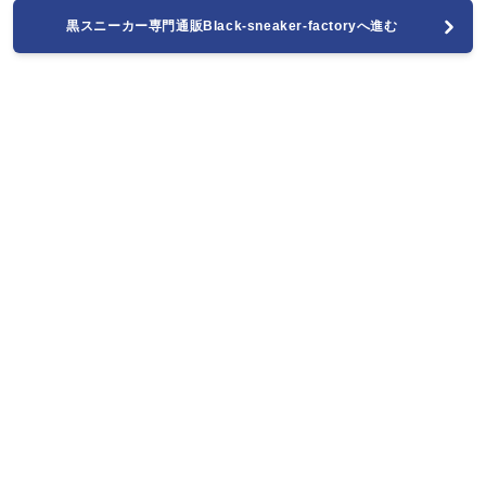
黒スニーカー専門通販Black-sneaker-factoryへ進む