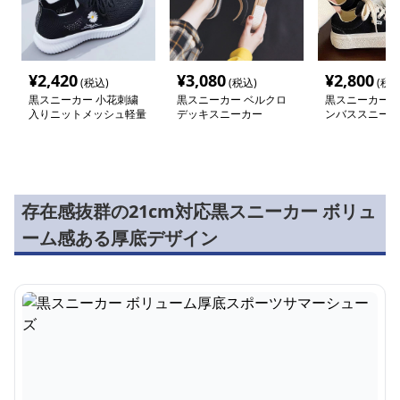
¥
2,420
¥
3,080
¥
2,800
(税込)
(税込)
(税込
黒スニーカー 小花刺繍
黒スニーカー ベルクロ
黒スニーカー 
入りニットメッシュ軽量
デッキスニーカー
ンバススニーカ
スニーカー
存在感抜群の21cm対応黒スニーカー ボリュ
ーム感ある厚底デザイン