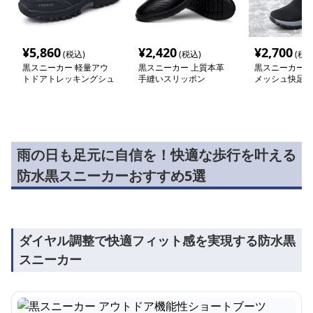
¥
5,860
¥
2,420
¥
2,700
(税込)
(税込)
(税込
黒スニーカー 軽量アウ
黒スニーカー 上質本革
黒スニーカー 
トドアトレッキングシュ
手縫いスリッポン
メッシュ快足シ
ーズ 防水
雨の日も足元に自信を！快適な歩行を叶える
防水黒スニーカーおすすめ5選
ダイヤル調整で快適フィット感を実現する防水黒
スニーカー