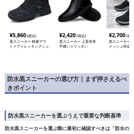
¥
5,860
¥
2,420
¥
2,700
(税込)
(税込)
(税込
黒スニーカー 軽量アウ
黒スニーカー 上質本革
黒スニーカー 
トドアトレッキングシュ
手縫いスリッポン
メッシュ快足シ
ーズ 防水
防水黒スニーカーの選び方｜まず押さえるべ
きポイント
防水黒スニーカーを選ぶうえで重要な判断基準
防水黒スニーカーを選ぶ際に最初に確認すべきは「防水の