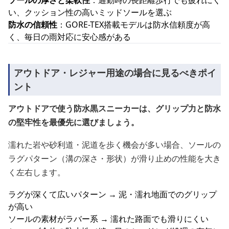
ソールの厚さと柔軟性
：通勤時の長距離歩行でも疲れにく
い、クッション性の高いミッドソールを選ぶ
防水の信頼性
：GORE-TEX搭載モデルは防水信頼度が高
く、毎日の雨対応に安心感がある
アウトドア・レジャー用途の場合に見るべきポイ
ント
アウトドアで使う防水黒スニーカーは、グリップ力と防水
の堅牢性を最優先に選びましょう。
濡れた岩や砂利道・泥道を歩く機会が多い場合、ソールの
ラグパターン（溝の深さ・形状）が滑り止めの性能を大き
く左右します。
ラグが深くて広いパターン → 泥・濡れ地面でのグリップ
が高い
ソールの素材がラバー系 → 濡れた路面でも滑りにくい