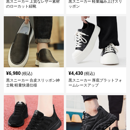
黒スニーカー 上質なレザー素材
黒スニーカー 軽量編み上げスリ
のローカット紐靴
ッポン
¥
6,980
¥
4,430
(税込)
(税込)
黒スニーカー 合皮スリッポン紳
黒スニーカー 厚底プラットフォ
士靴 軽量快適仕様
ームレースアップ