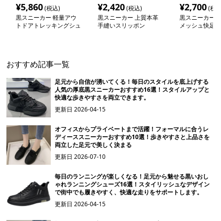
¥
5,860
¥
2,420
¥
2,700
(税込)
(税込)
(税込
黒スニーカー 軽量アウ
黒スニーカー 上質本革
黒スニーカー 
トドアトレッキングシュ
手縫いスリッポン
メッシュ快足シ
ーズ 防水
おすすめ記事一覧
足元から自信が湧いてくる！毎日のスタイルを底上げする
人気の厚底黒スニーカーおすすめ16選！スタイルアップと
快適な歩きやすさを両立できます。
更新日
2026-04-15
オフィスからプライベートまで活躍！フォーマルに合うレ
ディーススニーカーおすすめ10選！歩きやすさと上品さを
両立した足元で美しく決まる
更新日
2026-07-10
毎日のランニングが楽しくなる！足元から魅せる黒いおし
ゃれランニングシューズ16選！スタイリッシュなデザイン
で街中でも履きやすく、快適な走りをサポートします。
更新日
2026-04-15