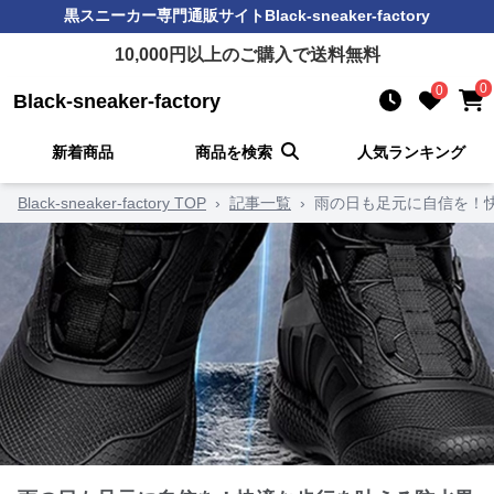
黒スニーカー
専門通販サイト
Black-sneaker-factory
10,000
円以上のご購入で送料無料
0
0
Black-sneaker-factory
新着商品
商品を検索
人気ランキング
Black-sneaker-factory TOP
›
記事一覧
›
雨の日も足元に自信を！