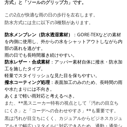
方式」と「ソールのグリップ力」です。
この2点が快適な雨の日の歩行を左右します。
防水方式には主に以下の3種類があります。
防水メンブレン（防水透湿素材）
：GORE-TEXなどの素材
を内側に使用し、外からの水をシャットアウトしながら内
部の蒸れを逃がす。
雨の日でも長時間履き続けやすい。
防水レザー・合成素材
：アッパー素材自体に撥水・防水加
工を施したタイプ。
軽量でスタイリッシュな見た目を保ちやすい。
撥水コーティング処理
：表面加工のみのため、長時間の雨
や水たまりには不向き。
あくまで軽い雨対応と考えるべき。
また、**黒スニーカー特有の視点として「汚れの目立ち
にくさ」と「コーデへの合わせやすさ」**も重要です。
黒は汚れが目立ちにくく、カジュアルからビジネスカジュ
アルまで幅広いスタイルに対応できるため、通勤・通学シ