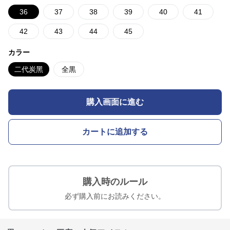
36
37
38
39
40
41
42
43
44
45
カラー
二代炭黑
全黒
購入画面に進む
カートに追加する
購入時のルール
必ず購入前にお読みください。