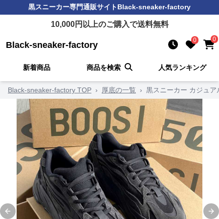
黒スニーカー
専門通販サイト
Black-sneaker-factory
10,000
円以上のご購入で送料無料
0
0
Black-sneaker-factory
新着商品
商品を検索
人気ランキング
Black-sneaker-factory TOP
›
厚底の一覧
›
黒スニーカー カジュア
Previous slide
Ne