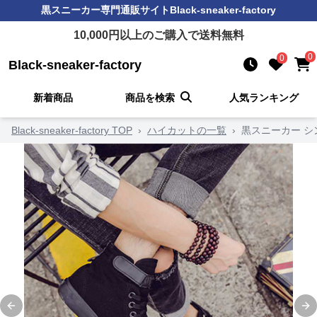
黒スニーカー
専門通販サイト
Black-sneaker-factory
10,000
円以上のご購入で送料無料
0
0
Black-sneaker-factory
新着商品
商品を検索
人気ランキング
Black-sneaker-factory TOP
›
ハイカットの一覧
›
黒スニーカー 
Previous slide
Ne