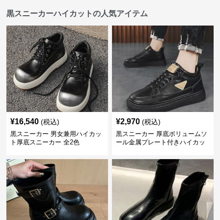
黒スニーカーハイカットの人気アイテム
¥
16,540
¥
2,970
(税込)
(税込)
黒スニーカー 男女兼用ハイカッ
黒スニーカー 厚底ボリュームソ
ト厚底スニーカー 全2色
ール金属プレート付きハイカッ
ト運動靴