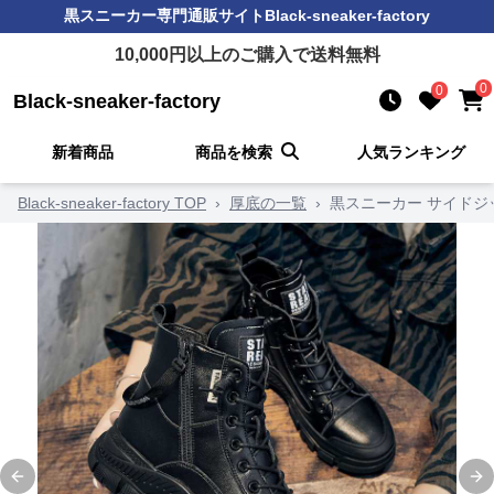
黒スニーカー
専門通販サイト
Black-sneaker-factory
10,000
円以上のご購入で送料無料
0
0
Black-sneaker-factory
新着商品
商品を検索
人気ランキング
Black-sneaker-factory TOP
›
厚底の一覧
›
黒スニーカー サイド
Previous slide
Ne