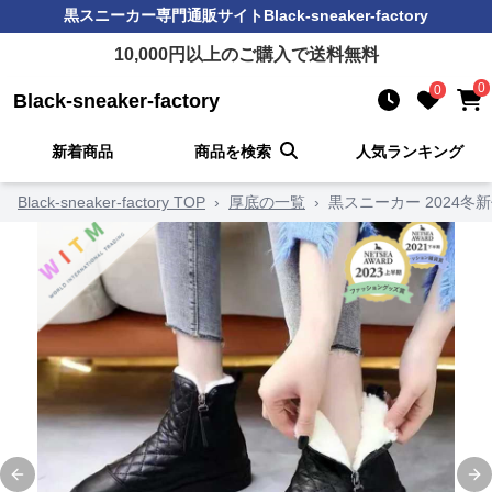
黒スニーカー
専門通販サイト
Black-sneaker-factory
10,000
円以上のご購入で送料無料
0
0
Black-sneaker-factory
新着商品
商品を検索
人気ランキング
Black-sneaker-factory TOP
›
厚底の一覧
›
黒スニーカー 2024冬
Previous slide
Ne