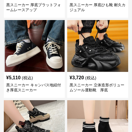
黒スニーカー 厚底プラットフォ
黒スニーカー 厚底ひも靴 耐久カ
ームレースアップ
ジュアル
¥
5,110
¥
3,720
(税込)
(税込)
黒スニーカー キャンバス地紐付
黒スニーカー 立体造形ボリュー
き厚底スニーカー
ムソール運動靴 厚底