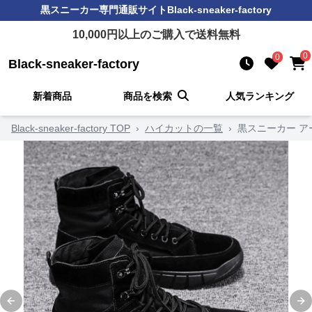
黒スニーカー
専門通販サイト
Black-sneaker-factory
10,000
円以上のご購入で送料無料
0
0
Black-sneaker-factory
新着商品
商品を検索
人気ランキング
Black-sneaker-factory TOP
›
ハイカットの一覧
›
黒スニーカー 
Previous slide
Ne