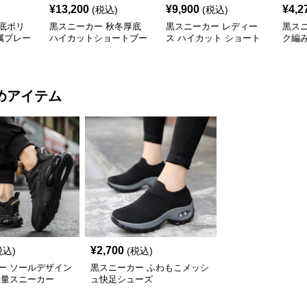
¥
13,200
¥
9,900
¥
4,2
(税込)
(税込)
底ボリ
黒スニーカー 秋冬厚底
黒スニーカー レディー
黒ス
属プレー
ハイカットショートブー
ス ハイカット ショート
ク編
ト運動靴
ツ
ブーツ 厚底 黒
めアイテム
¥
2,700
税込)
(税込)
ー ソールデザイン
黒スニーカー ふわもこメッシ
軽量スニーカー
ュ快足シューズ