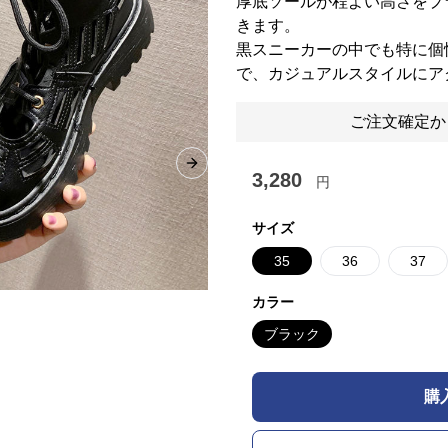
厚底ソールが程よい高さをプ
きます。
黒スニーカーの中でも特に個
で、カジュアルスタイルにア
ご注文確定か
Next slide
3,280
円
サイズ
35
36
37
カラー
ブラック
購