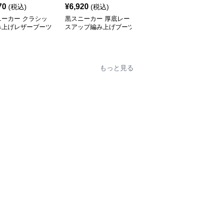
70
¥
6,920
¥
4,860
(税込)
(税込)
(税込)
ニーカー クラシッ
黒スニーカー 厚底レー
黒スニーカー アーバン
み上げレザーブーツ
スアップ編み上げブーツ
ストリート風ハイカット
運動靴
もっと見る