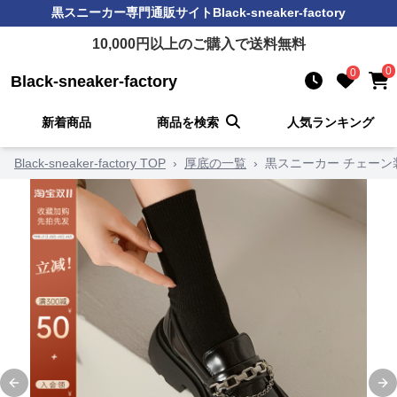
黒スニーカー
専門通販サイト
Black-sneaker-factory
10,000
円以上のご購入で送料無料
0
0
Black-sneaker-factory
新着商品
商品を検索
人気ランキング
Black-sneaker-factory TOP
›
厚底の一覧
›
黒スニーカー チェーン
Previous slide
Ne