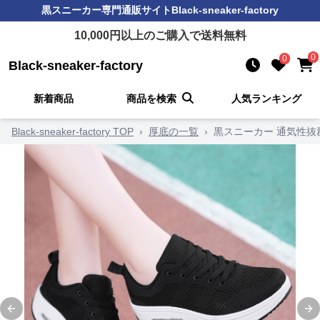
黒スニーカー
専門通販サイト
Black-sneaker-factory
10,000
円以上のご購入で送料無料
0
0
Black-sneaker-factory
新着商品
商品を検索
人気ランキング
Black-sneaker-factory TOP
›
厚底の一覧
›
黒スニーカー 通気性
Previous slide
Ne