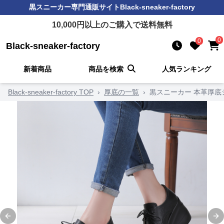
黒スニーカー
専門通販サイト
Black-sneaker-factory
10,000
円以上のご購入で送料無料
0
0
Black-sneaker-factory
新着商品
商品を検索
人気ランキング
Black-sneaker-factory TOP
›
厚底の一覧
›
黒スニーカー 本革厚底
Previous slide
Ne