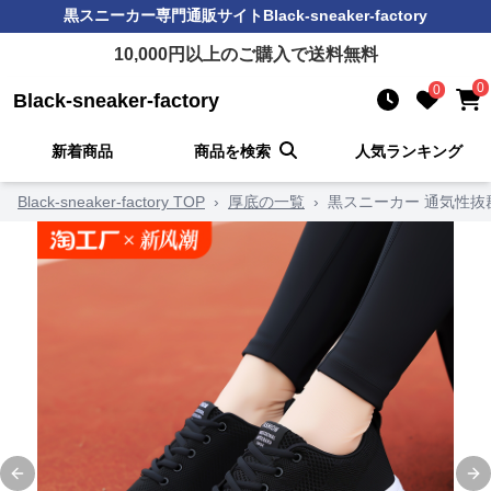
黒スニーカー
専門通販サイト
Black-sneaker-factory
10,000
円以上のご購入で送料無料
0
0
Black-sneaker-factory
新着商品
商品を検索
人気ランキング
Black-sneaker-factory TOP
›
厚底の一覧
›
黒スニーカー 通気性抜
Previous slide
Ne