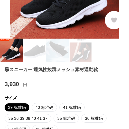
黒スニーカー 通気性抜群メッシュ素材運動靴
3,930
円
サイズ
39 标准码
40 标准码
41 标准码
35 36 39 38 40 41 37
35 标准码
36 标准码