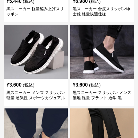
¥
5,440
¥
6,980
(税込)
(税込)
黒スニーカー 軽量編み上げスリ
黒スニーカー 合皮スリッポン紳
ッポン
士靴 軽量快適仕様
¥
3,600
¥
3,600
(税込)
(税込)
黒スニーカー メンズ スリッポン
黒スニーカー スリッポン メンズ
軽量 通気性 スポーツカジュアル
無地 軽量 フラット 通学 黒
靴