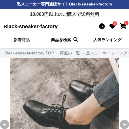
黒スニーカー
専門通販サイト
Black-sneaker-factory
10,000
円以上のご購入で送料無料
0
0
Black-sneaker-factory
新着商品
商品を検索
人気ランキング
Black-sneaker-factory TOP
›
厚底の一覧
›
黒スニーカー レース
Previous slide
Ne