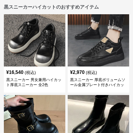
黒スニーカーハイカットのおすすめアイテム
¥
16,540
¥
2,970
(税込)
(税込)
黒スニーカー 男女兼用ハイカッ
黒スニーカー 厚底ボリュームソ
ト厚底スニーカー 全2色
ール金属プレート付きハイカッ
ト運動靴