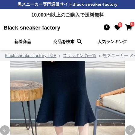
黒スニーカー
専門通販サイト
Black-sneaker-factory
10,000
円以上のご購入で送料無料
0
0
Black-sneaker-factory
新着商品
商品を検索
人気ランキング
Black-sneaker-factory TOP
›
スリッポンの一覧
›
黒スニーカー 
Previous slide
Ne