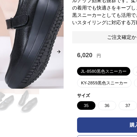
ルアップ効果も抜群です。柔
の着用でも快適さをキープし
黒スニーカーとしても活用で
いスタイリングに対応する万
ご注文確定か
6,020
Next slide
円
JL-8580黒色スニーカー
KY-2859黒色スニーカー
サイズ
35
36
37
購