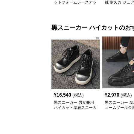
ットフォームレースアッ
靴 耐久カ ジュ
プ
黒スニーカー
ハイカット
のお
¥
16,540
¥
2,970
(税込)
(税込)
黒スニーカー 男女兼用
黒スニーカー 厚
ハイカット厚底スニーカ
ュームソール金
ー 全2色
ト付きハイカッ