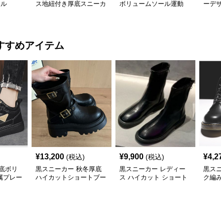
アル
ス地紐付き厚底スニーカ
ボリュームソール運動
ーデ
ー
靴 厚底
底運
すすめアイテム
¥
13,200
¥
9,900
¥
4,2
(税込)
(税込)
底ボリ
黒スニーカー 秋冬厚底
黒スニーカー レディー
黒ス
属プレー
ハイカットショートブー
ス ハイカット ショート
ク編
ト運動靴
ツ
ブーツ 厚底 黒