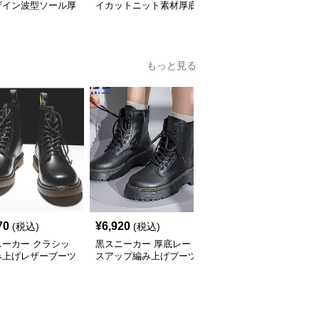
ザイン波型ソール厚
イカットニット素材厚底
ム底デザイン紐締めスポ
動靴
スニーカー
ーツシューズ
もっと見る
70
¥
6,920
¥
4,860
(税込)
(税込)
(税込)
ニーカー クラシッ
黒スニーカー 厚底レー
黒スニーカー アーバン
み上げレザーブーツ
スアップ編み上げブーツ
ストリート風ハイカット
運動靴