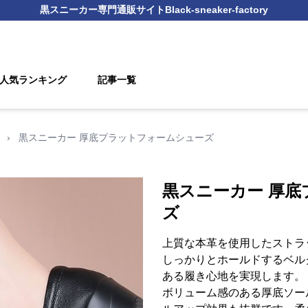
黒スニーカー
専門通販サイト
Black-sneaker-factory
人気ランキング
記事一覧
›
黒スニーカー 厚底プラットフォームシューズ
黒スニーカー 厚
ズ
上質な本革を使用したストラ
しっかりとホールドするベル
ある履き心地を実現します。
ボリューム感のある厚底ソー