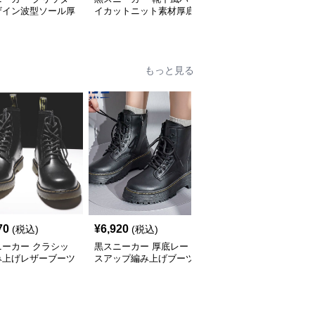
ザイン波型ソール厚
イカットニット素材厚底
ム底デザイン紐締めスポ
動靴
スニーカー
ーツシューズ
もっと見る
70
¥
6,920
¥
4,860
(税込)
(税込)
(税込)
ニーカー クラシッ
黒スニーカー 厚底レー
黒スニーカー アーバン
み上げレザーブーツ
スアップ編み上げブーツ
ストリート風ハイカット
運動靴