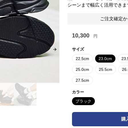
シーンまで幅広く活用できま
ご注文確定か
10,300
円
サイズ
Next slide
22.5cm
23.0cm
23
25.0cm
25.5cm
26
27.5cm
カラー
ブラック
購