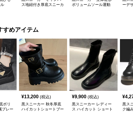
アル
ス地紐付き厚底スニーカ
ボリュームソール運動
ーデ
ー
靴 厚底
底運
すすめアイテム
¥
13,200
¥
9,900
¥
4,2
(税込)
(税込)
底ボリ
黒スニーカー 秋冬厚底
黒スニーカー レディー
黒ス
属プレー
ハイカットショートブー
ス ハイカット ショート
ク編
ト運動靴
ツ
ブーツ 厚底 黒