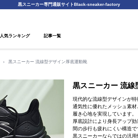
黒スニーカー
専門通販サイト
Black-sneaker-factory
人気ランキング
記事一覧
›
黒スニーカー 流線型デザイン厚底運動靴
黒スニーカー 流線
現代的な流線型デザインが特
通気性に優れたメッシュ素材
履き心地を実現しています。
厚底設計により身長アップ効
間の歩行も疲れにくい構造で
黒スニーカーならではの汎用