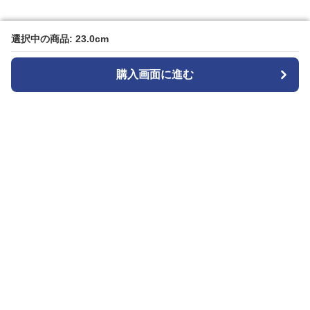
選択中の商品: 23.0cm
選択中の商品: 23.0cm
購入画面に進む
購入画面に進む
Black-sneaker-factory
について
会社概要