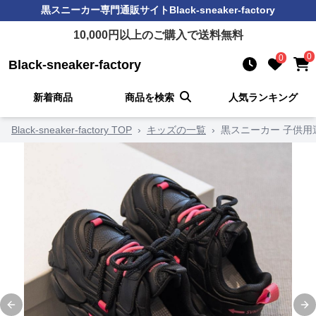
黒スニーカー
専門通販サイト
Black-sneaker-factory
10,000
円以上のご購入で送料無料
0
0
Black-sneaker-factory
新着商品
商品を検索
人気ランキング
Black-sneaker-factory TOP
›
キッズの一覧
›
黒スニーカー 子供用
Previous slide
Ne