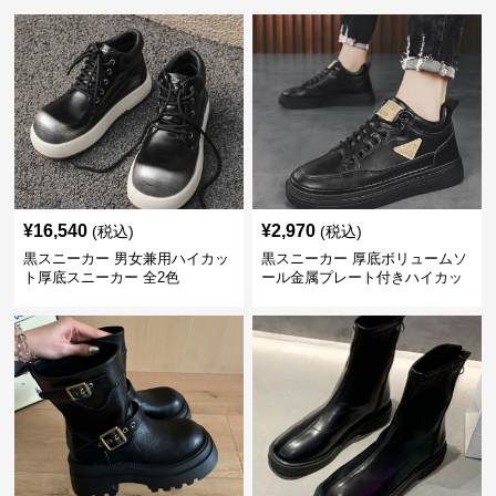
¥
16,540
¥
2,970
(税込)
(税込)
黒スニーカー 男女兼用ハイカッ
黒スニーカー 厚底ボリュームソ
ト厚底スニーカー 全2色
ール金属プレート付きハイカッ
ト運動靴