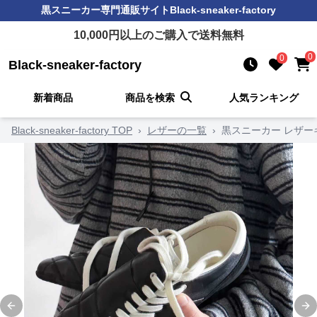
黒スニーカー
専門通販サイト
Black-sneaker-factory
10,000
円以上のご購入で送料無料
0
0
Black-sneaker-factory
新着商品
商品を検索
人気ランキング
Black-sneaker-factory TOP
›
レザーの一覧
›
黒スニーカー レザ
Previous slide
Ne