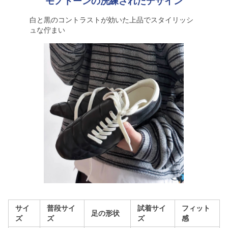
モノトーンの洗練されたデザイン
白と黒のコントラストが効いた上品でスタイリッシ
ュな佇まい
サイ
普段サイ
試着サイ
フィット
足の形状
ズ
ズ
ズ
感