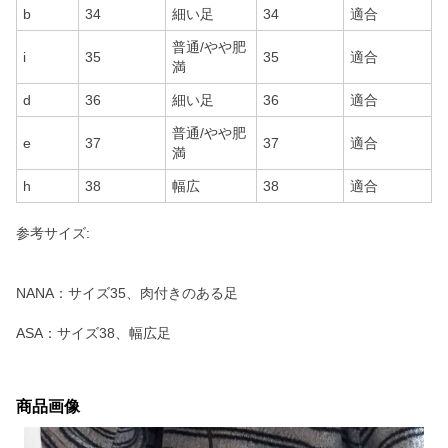
b
34
細い足
34
適合
普通/やや肥
i
35
35
適合
満
d
36
細い足
36
適合
普通/やや肥
e
37
37
適合
満
h
38
幅広
38
適合
参考サイズ:
NANA：サイズ35、肉付きのある足
ASA：サイズ38、幅広足
商品画像